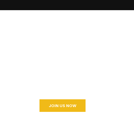
Become a Coaching?
h us for a better life and beautiful future. And I don’t know what I
JOIN US NOW