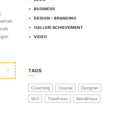
BUSINESS
,
DESIGN – BRANDING
ahaman
GALLERI ACHIEVEMENT
ruhi
ngun
VIDEO
TAGS
Coaching
Course
Designer
SEO
ThimPress
WordPress