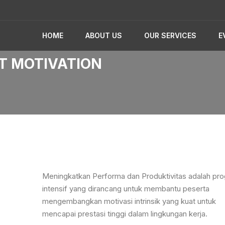
HOME
ABOUT US
OUR SERVICES
E
T MOTIVATION
Meningkatkan Performa dan Produktivitas adalah pr
intensif yang dirancang untuk membantu peserta
mengembangkan motivasi intrinsik yang kuat untuk
mencapai prestasi tinggi dalam lingkungan kerja.