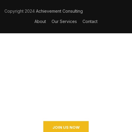
Copyright 2024
Achievement Consulting
About
Our Services
Contact
Become a Coaching?
Join your hand with us for a better life and beautiful
future. And I don’t know what I’m going to do.
JOIN US NOW